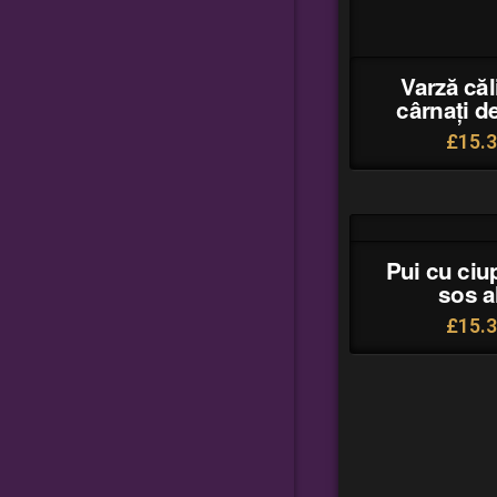
Varză căl
cârnați d
£
15.
Pui cu ciup
sos a
£
15.