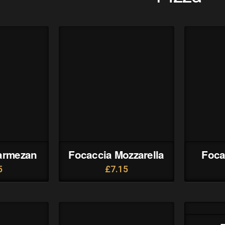
armezan
Focaccia Mozzarella
Foca
5
£
7.15