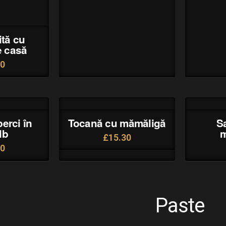
ită cu
e casă
30
erci în
Tocană cu mămăligă
S
lb
m
£
15.30
30
Paste