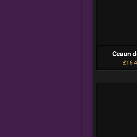
Ceaun d
£
16.