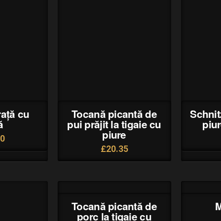
rață cu
Tocană picantă de
Schnit
ă
pui prăjit la tigaie cu
piur
piure
50
£
20.35
Tocană picantă de
M
porc la tigaie cu