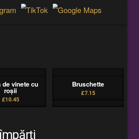
ă de vinete cu
Bruschette
roșii
£
7.15
£
10.45
împărți