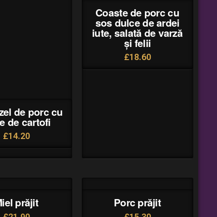
Coaste de porc cu
sos dulce de ardei
iute, salată de varză
și felii
£
18.60
zel de porc cu
e de cartofi
£
14.20
iel prăjit
Porc prăjit
£
21.90
£
15.30