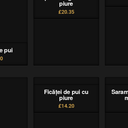
piure
£
20.35
e pui
40
Ficăței de pui cu
Saram
piure
m
£
14.20