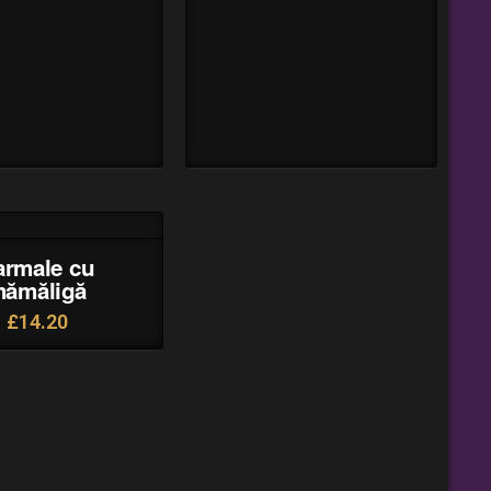
armale cu
ămăligă
£
14.20