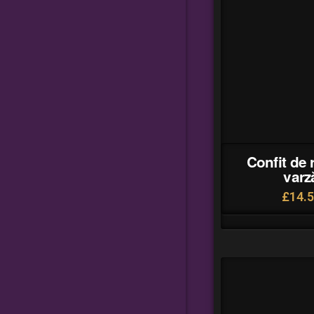
Confit de 
varz
£
14.