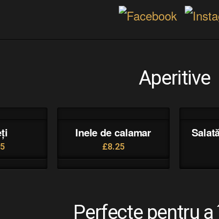
Aperitive
ți
Inele de calamar
Salat
95
£
8.25
Perfecte pentru a 