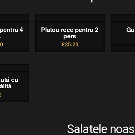
 pentru 4
Platou rece pentru 2
Gus
s
pers
90
£
35.20
tută cu
ălită
0
Salatele noas