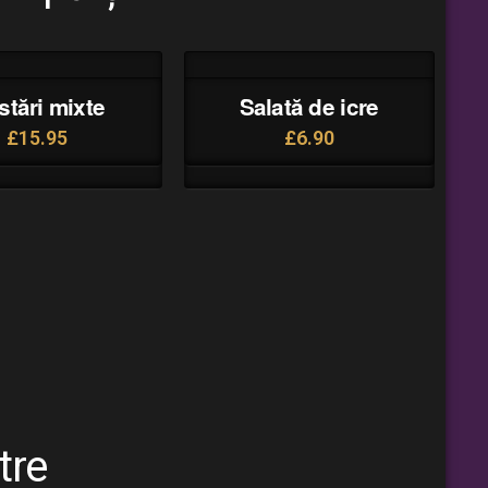
tări mixte
Salată de icre
£
15.95
£
6.90
tre