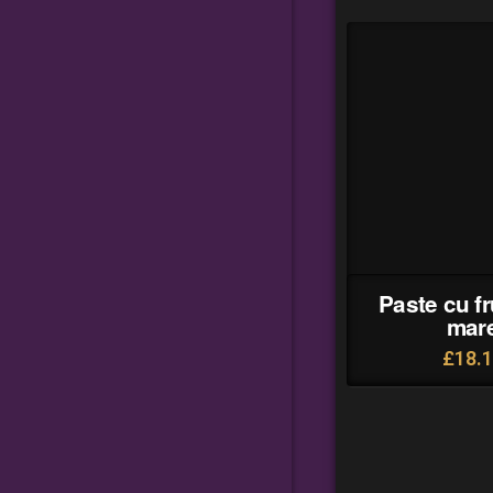
Paste cu f
mar
£
18.