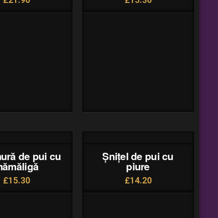
ură de pui cu
Șnițel de pui cu
ămăligă
piure
£
15.30
£
14.20