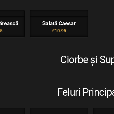
gărească
Salată Caesar
95
£
10.95
Ciorbe și Su
Feluri Princip