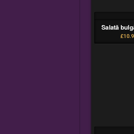
Salată bul
£
10.