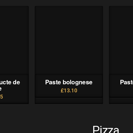
ructe de
Paste bolognese
Past
e
£
13.10
15
Pizza