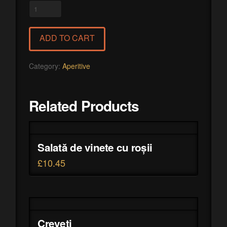
Inele
de
calamar
ADD TO CART
quantity
Category:
Aperitive
Related Products
Salată de vinete cu roșii
£
10.45
Creveți