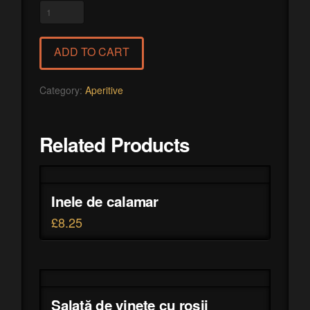
Creveți
quantity
ADD TO CART
Category:
Aperitive
Related Products
Inele de calamar
£
8.25
Salată de vinete cu roșii