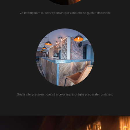
Vă întâmpinăm cu senzații unice și o varietate de gusturi deosebite
Gustă interpretarea noastră a celor mai îndrăgite preparate românești