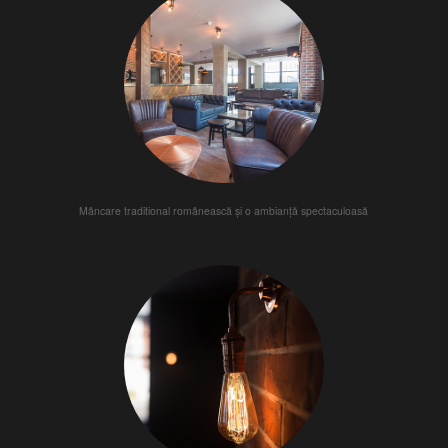
Mâncare traditional românească și o ambianță spectaculoasă