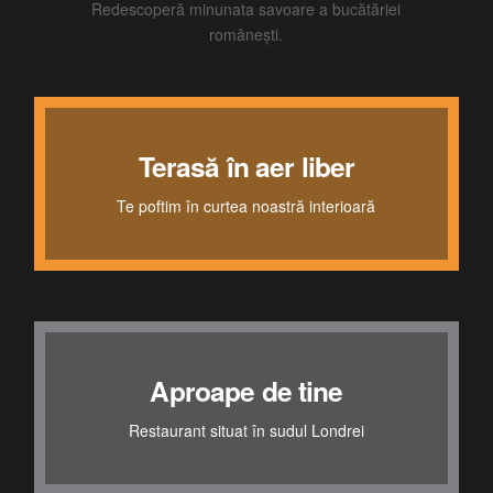
Redescoperă minunata savoare a bucătăriei
românești.
Terasă în aer liber
Chic Lounge
Te poftim în curtea noastră interioară
Pentru relaxare și întâlniri de afaceri
Aproape de tine
Design unic
Restaurant situat în sudul Londrei
Locul perfect, exact ca acasă