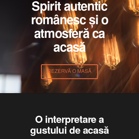
Spirit autentic
românesc și o
atmosferă ca
acasă
REZERVĂ O MASĂ
O interpretare a
gustului de acasă