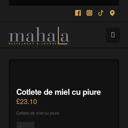
Navi
Cotlete de miel cu piure
£
23.10
Cotlete de miel cu piure
Cotlete