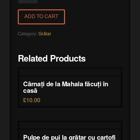
de
miel
ADD TO CART
cu
piure
quantity
Category:
Grătar
Related Products
Cârnați de la Mahala făcuți în
casă
£
10.00
Pulpe de pui la grătar cu cartofi