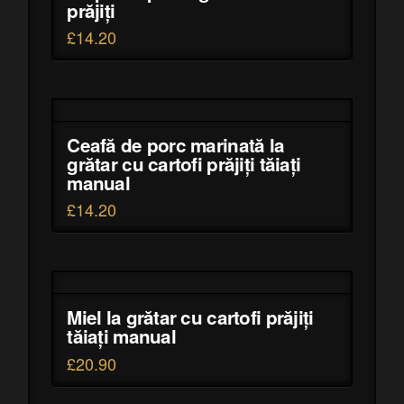
prăjiți
£
14.20
Ceafă de porc marinată la
grătar cu cartofi prăjiți tăiați
manual
£
14.20
Miel la grătar cu cartofi prăjiți
tăiați manual
£
20.90