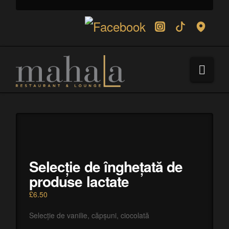
Navi
Selecție de înghețată de
produse lactate
£
6.50
Selecție de vanilie, căpșuni, ciocolată