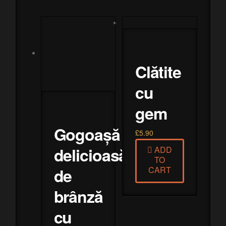
Clătite
cu
gem
Gogoașă
£
5.90
delicioasă
ADD
TO
CART
de
brânză
cu