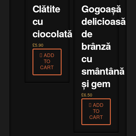
Clătite
Gogoașă
cu
delicioasă
ciocolată
de
brânză
£
5.90
cu
ADD
TO
smântână
CART
și gem
£
6.50
ADD
TO
CART