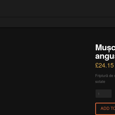
Mușc
angu
£
24.15
Friptură de
sotate
Mușchiuleț
Aberdeen
angus
ADD T
cu