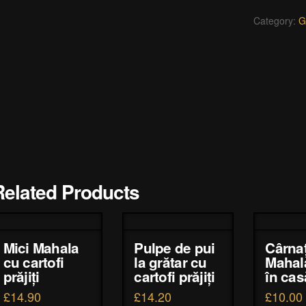
legume
sotate
Category:
G
quantity
Related Products
Mici Mahala
Pulpe de pui
Cârnaț
cu cartofi
la grătar cu
Mahala
prăjiți
cartofi prăjiți
în cas
£
14.90
£
14.20
£
10.00