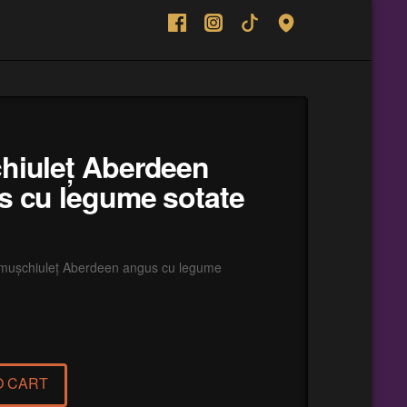
hiuleț Aberdeen
s cu legume sotate
 mușchiuleț Aberdeen angus cu legume
O CART