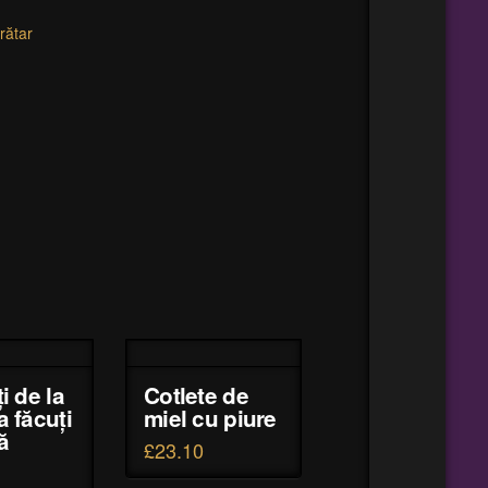
rătar
i de la
Cotlete de
 făcuți
miel cu piure
ă
£
23.10