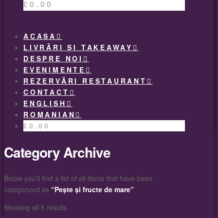
£
0.00
ACASA
LIVRĂRI ȘI TAKEAWAY
DESPRE NOI
EVENIMENTE
REZERVĂRI RESTAURANT
CONTACT
ENGLISH
ROMANIAN
£
0.00
Category Archive
Below you'll find a list of all items that have been
categorized as
“Pește și fructe de mare”
Showing all 5 results