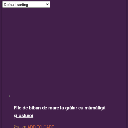
File de biban de mare la grătar cu mămăligă
și usturoi
£
16.70
ADD TO CART